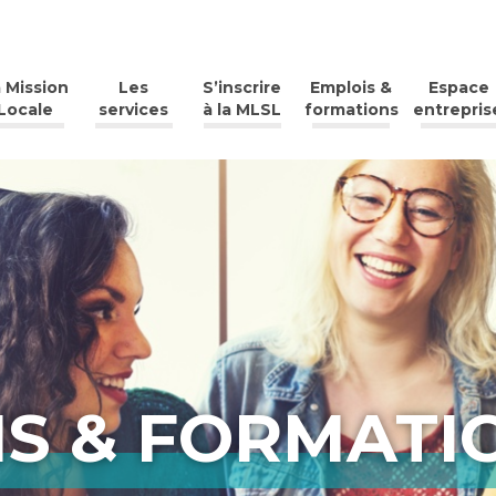
 Mission
Les
S’inscrire
Emplois &
Espace
Locale
services
à la MLSL
formations
entrepris
S & FORMATI