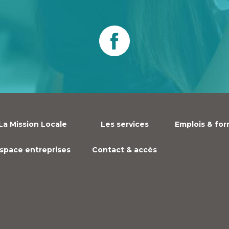
La Mission Locale
Les services
Emplois & fo
space entreprises
Contact & accès